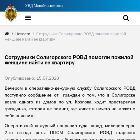
УВД Миноблисполкома
Новости
Сотрудники Солигорского РОВД помогли пожилой
женщине найти ее квартиру
Сотрудники Солигорского РОВД помогли пожилой
женщине найти ее квартиру
Опубликовано: 15.07.2020
Вечером в оперативно-дежурную службу Солигорского РОВД
поступило сообщение от граждан о том, что в Солигорске
возле одного из домов по ул. Козлова ходит престарелая
гражданка, которая не помнит, где живет и ничего не может о
себе пояснить.
Оперативный дежурный направил туда наряд, милиционеров
2-го взвода роты ППСМ Солигорского РОВД старшего
сержанта милиции Кирилла Андруховича и сержанта милиции